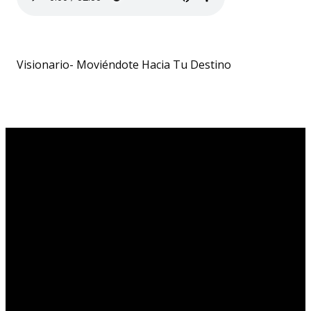
Visionario- Moviéndote Hacia Tu Destino
Email
Call
Find Us
Giving