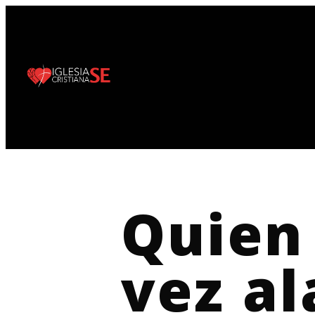
Quien 
vez al