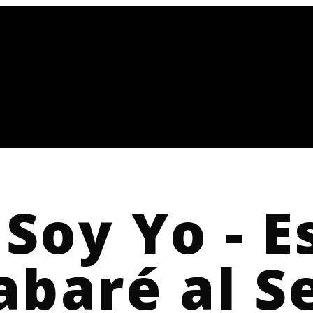
Soy Yo - E
abaré al S